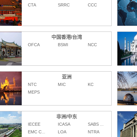
CTA
SRRC
CCC
中国香港/台湾
OFCA
BSMI
NCC
亚洲
NTC
MIC
KC
MEPS
非洲/中东
IECEE
ICASA
SABS ...
EMC C...
LOA
NTRA