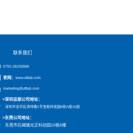
联系我们
0755-28230888
官网
：
www.uttlab.com
marketing@uttlab.com
>
深圳总部公司地址：
深圳市龙华区清祥路1号宝能科技园
6栋A座16层
>东莞公司地址
：
东莞市石碣镇光正科创园10栋6楼