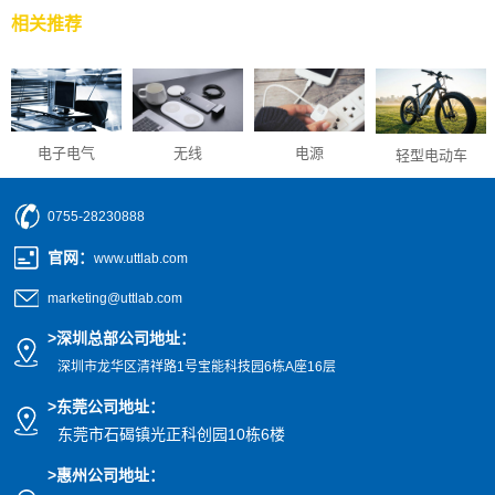
相关推荐
无线
电源
电子电气
轻型电动车
0755-28230888
官网
：
www.uttlab.com
marketing@uttlab.com
>
深圳总部公司地址：
深圳市龙华区清祥路1号宝能科技园
6栋A座16层
>东莞公司地址
：
东莞市石碣镇光正科创园10栋6楼
>惠州公司
地址
：