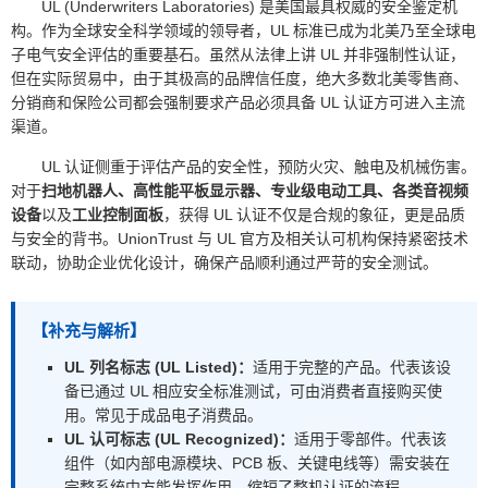
UL (Underwriters Laboratories) 是美国最具权威的安全鉴定机
构。作为全球安全科学领域的领导者，UL 标准已成为北美乃至全球电
子电气安全评估的重要基石。虽然从法律上讲 UL 并非强制性认证，
但在实际贸易中，由于其极高的品牌信任度，绝大多数北美零售商、
分销商和保险公司都会强制要求产品必须具备 UL 认证方可进入主流
渠道。
UL 认证侧重于评估产品的安全性，预防火灾、触电及机械伤害。
对于
扫地机器人、高性能平板显示器、专业级电动工具、各类音视频
设备
以及
工业控制面板
，获得 UL 认证不仅是合规的象征，更是品质
与安全的背书。UnionTrust 与 UL 官方及相关认可机构保持紧密技术
联动，协助企业优化设计，确保产品顺利通过严苛的安全测试。
【补充与解析】
UL 列名标志 (UL Listed)：
适用于完整的产品。代表该设
备已通过 UL 相应安全标准测试，可由消费者直接购买使
用。常见于成品电子消费品。
UL 认可标志 (UL Recognized)：
适用于零部件。代表该
组件（如内部电源模块、PCB 板、关键电线等）需安装在
完整系统中方能发挥作用，缩短了整机认证的流程。