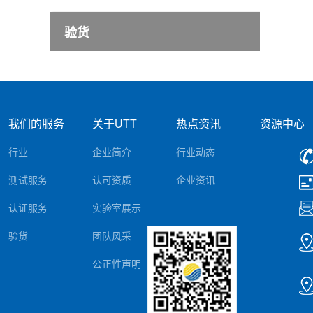
验货
我们的服务
关于UTT
热点资讯
资源中心
行业
企业简介
行业动态
测试服务
认可资质
企业资讯
认证服务
实验室展示
验货
团队风采
公正性声明