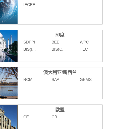
IECEE...
印度
SDPPI
BEE
WPC
BIS(I...
BIS(C...
TEC
澳大利亚/新西兰
RCM
SAA
GEMS
欧盟
CE
CB