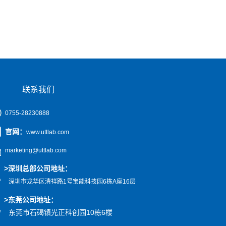
联系我们
0755-28230888
官网
：
www.uttlab.com
marketing@uttlab.com
>
深圳总部公司地址：
深圳市龙华区清祥路1号宝能科技园
6栋A座16层
>东莞公司地址
：
东莞市石碣镇光正科创园10栋6楼