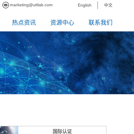
marketing@uttlab.com
English
中文
热点资讯
资源中心
联系我们
国际认证