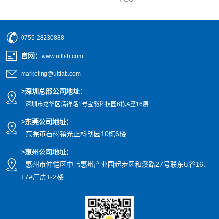
0755-28230888
官网
：
www.uttlab.com
marketing@uttlab.com
>
深圳总部公司地址：
深圳市龙华区清祥路1号宝能科技园
6栋A座16层
>东莞公司地址
：
东莞市石碣镇光正科创园10栋6楼
>惠州公司
地址
：
惠州市仲恺区中韩惠州产业园起步区和溪路27号联东U谷16、
17#厂房1-2楼