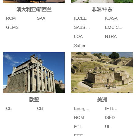
澳大利亚/新西兰
非洲/中东
RCM
SAA
IECEE
ICASA
GEMS
SABS ...
EMC C...
LOA
NTRA
Saber
欧盟
美洲
CE
CB
Energ...
IFTEL
NOM
ISED
ETL
UL
FCC