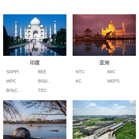
印度
亚洲
SDPPI
BEE
NTC
MIC
WPC
BIS(I...
KC
MEPS
BIS(C...
TEC