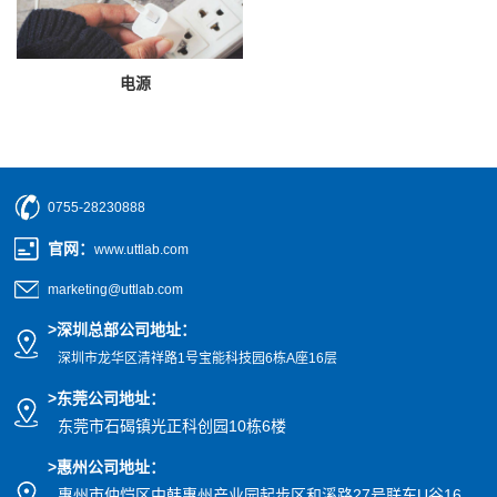
电源
0755-28230888
官网
：
www.uttlab.com
marketing@uttlab.com
>
深圳总部公司地址：
深圳市龙华区清祥路1号宝能科技园
6栋A座16层
>东莞公司地址
：
东莞市石碣镇光正科创园10栋6楼
>惠州公司
地址
：
惠州市仲恺区中韩惠州产业园起步区和溪路27号联东U谷16、