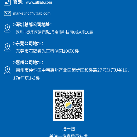
官网
：
www.uttlab.com
marketing@uttlab.com
>
深圳总部公司地址：
深圳市龙华区清祥路1号宝能科技园
6栋A座16层
>东莞公司地址
：
东莞市石碣镇光正科创园10栋6楼
>惠州公司
地址
：
惠州市仲恺区中韩惠州产业园起步区和溪路27号联东U谷16、
17#厂房1-2楼
扫一扫
关注一信泰质量技术