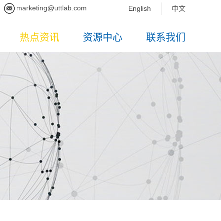
marketing@uttlab.com
English
中文
热点资讯
资源中心
联系我们