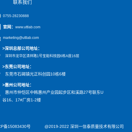
联系我们
0755-28230888
官网
：
www.uttlab.com
marketing@uttlab.com
>
深圳总部公司地址：
深圳市龙华区清祥路1号宝能科技园
6栋A座16层
>东莞公司地址
：
东莞市石碣镇光正科创园10栋6楼
>惠州公司
地址
：
惠州市仲恺区中韩惠州产业园起步区和溪路27号联东U
谷16、17#厂房1-2楼
CP备15083430号
@2019-2022 深圳一信泰质量技术有限公司