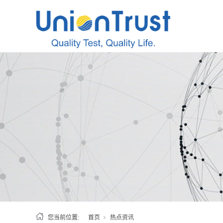
您当前位置:
首页
热点资讯