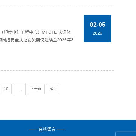
02-05
TEC（印度电信工程中心）MTCTE 认证体
2026
CPE的网络安全认证豁免期仅延续至2026年3
10
...
下一页
尾页
—— 在线留言 ——