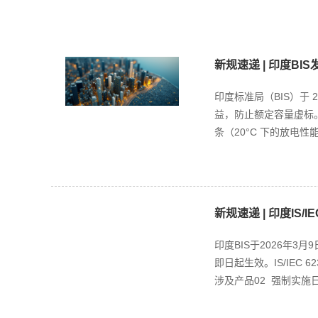
新规速递 | 印度B
印度标准局（BIS）于
益，防止额定容量虚标。一 核心
条（20°C 下的放电性
新规速递 | 印度IS/IE
印度BIS于2026年3月
即日起生效。IS/IEC 62
涉及产品02 强制实施日