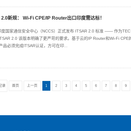
2.0新规： Wi-Fi CPE/IP Router出口印度需达标！
 日，印度国家通信安全中心（NCCS）正式发布 ITSAR 2.0 标准 —— 作为
TSAR 2.0 该版本明确了更严苛的要求。基于云的IP Router和Wi-Fi 
品必须完成ITSAR认证，方可在印...
记录
首页
上一页
1
2
3
4
5
6
7
8
9