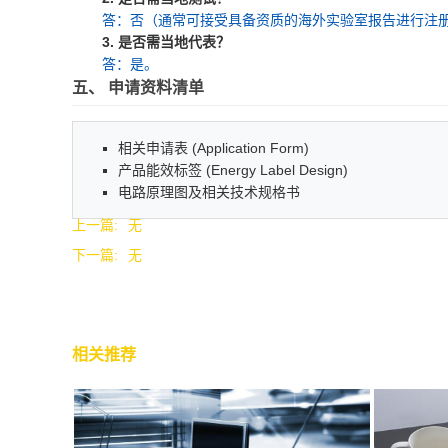
答：否（通常可接受具备资质的海外实验室报告进行注
3. 是否需当地代表？
答：是。
五、 申请资料清单
相关申请表 (Application Form)
产品能效标签 (Energy Label Design)
电路原理图及相关技术规格书
上一篇:
无
下一篇:
无
相关推荐