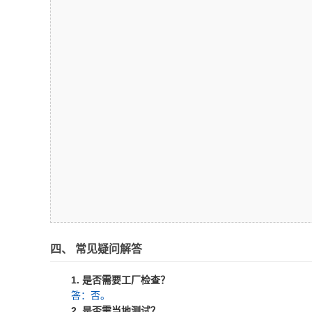
四、 常见疑问解答
1. 是否需要工厂检查？
答：否。
2. 是否需当地测试？