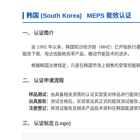
韩国 (South Korea)
MEPS 能效认证
一、 认证简介
自 1992 年以来，韩国知识经济部（MKE）已开始执行基于能
能效下限，淘汰低能耗效率产品，推动节能技术的进步。
根据韩国法律规定，凡是在韩国市场上销售的受管控能耗
二、 认证申请流程
样品测试：
由具备相关资质的认证实验室对样品进行能效
出具报告：
测试合格后，实验室出具正式的能效测试报告
注册登记：
将测试报告及相关产品技术资料在韩国能源管理
三、 认证标志 (Logo)