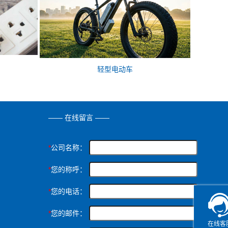
轻型电动车
—— 在线留言 ——
*
公司名称：
*
您的称呼：
*
您的电话：
*
您的邮件：
在线客