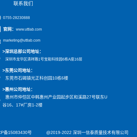
联系我们
0755-28230888
官网
：
www.uttlab.com
marketing@uttlab.com
>
深圳总部公司地址：
深圳市龙华区清祥路1号宝能科技园
6栋A座16层
>东莞公司地址
：
东莞市石碣镇光正科创园10栋6楼
>惠州公司
地址
：
惠州市仲恺区中韩惠州产业园起步区和溪路27号联东U
谷16、17#厂房1-2楼
CP备15083430号
@2019-2022 深圳一信泰质量技术有限公司