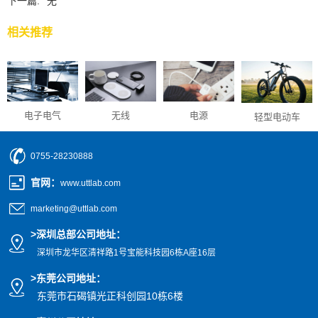
下一篇:
无
相关推荐
无线
电源
电子电气
轻型电动车
0755-28230888
官网
：
www.uttlab.com
marketing@uttlab.com
>
深圳总部公司地址：
深圳市龙华区清祥路1号宝能科技园
6栋A座16层
>东莞公司地址
：
东莞市石碣镇光正科创园10栋6楼