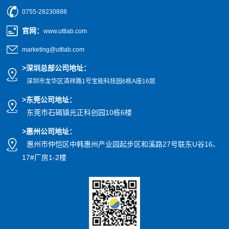
0755-28230888
官网
：
www.uttlab.com
marketing@uttlab.com
>
深圳总部公司地址：
深圳市龙华区清祥路1号宝能科技园
6栋A座16层
>东莞公司地址
：
东莞市石碣镇光正科创园10栋6楼
>惠州公司
地址
：
惠州市仲恺区中韩惠州产业园起步区和溪路27号联东U谷16、
17#厂房1-2楼