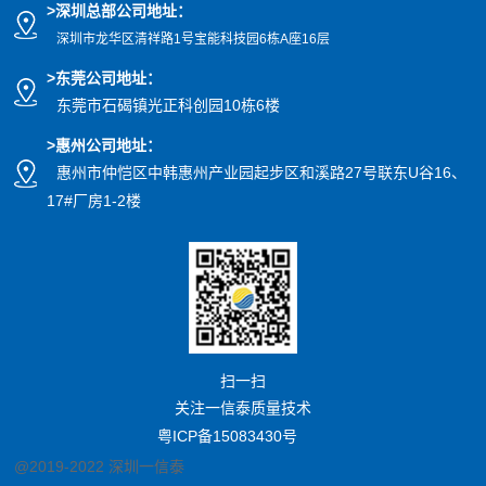
>
深圳总部公司地址：
深圳市龙华区清祥路1号宝能科技园
6栋A座16层
>东莞公司地址
：
东莞市石碣镇光正科创园10栋6楼
>惠州公司
地址
：
惠州市仲恺区中韩惠州产业园起步区和溪路27号联东U谷16、
17#厂房1-2楼
扫一扫
关注一信泰质量技术
粤ICP备15083430号
@2019-2022 深圳一信泰