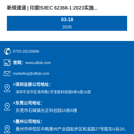
新规速递 | 印度IS/IEC 62368-1:2023实施...
03-18
2026
0755-28230888
官网
：
www.uttlab.com
marketing@uttlab.com
>
深圳总部公司地址：
深圳市龙华区清祥路1号宝能科技园
6栋A座16层
>东莞公司地址
：
东莞市石碣镇光正科创园10栋6楼
>惠州公司
地址
：
惠州市仲恺区中韩惠州产业园起步区和溪路27号联东U谷16、