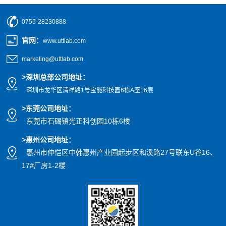
0755-28230888
官网
：
www.uttlab.com
marketing@uttlab.com
>
深圳总部公司地址：
深圳市龙华区清祥路1号宝能科技园
6栋A座16层
>东莞公司地址
：
东莞市石碣镇光正科创园10栋6楼
>惠州公司
地址
：
惠州市仲恺区中韩惠州产业园起步区和溪路27号联东U谷16、
17#厂房1-2楼