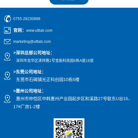
0755-28230888
官网
：
www.uttlab.com
marketing@uttlab.com
>
深圳总部公司地址：
深圳市龙华区清祥路1号宝能科技园
6栋A座16层
>东莞公司地址
：
东莞市石碣镇光正科创园10栋6楼
>惠州公司
地址
：
惠州市仲恺区中韩惠州产业园起步区和溪路27号联东U谷16、
17#厂房1-2楼