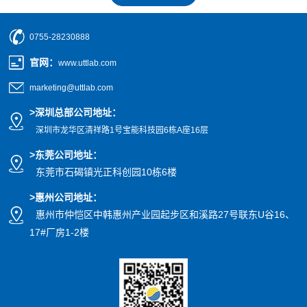
0755-28230888
官网
：
www.uttlab.com
marketing@uttlab.com
>
深圳总部公司地址：
深圳市龙华区清祥路1号宝能科技园
6栋A座16层
>东莞公司地址
：
东莞市石碣镇光正科创园10栋6楼
>惠州公司
地址
：
惠州市仲恺区中韩惠州产业园起步区和溪路27号联东U谷16、
17#厂房1-2楼