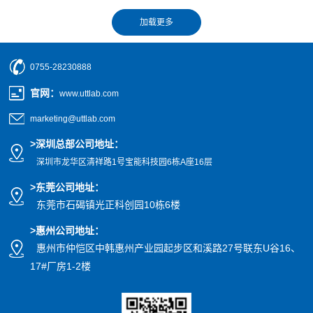
0755-28230888
官网
：
www.uttlab.com
marketing@uttlab.com
>
深圳总部公司地址：
深圳市龙华区清祥路1号宝能科技园
6栋A座16层
>东莞公司地址
：
东莞市石碣镇光正科创园10栋6楼
>惠州公司
地址
：
惠州市仲恺区中韩惠州产业园起步区和溪路27号联东U谷16、
17#厂房1-2楼