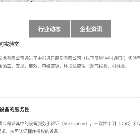
行业动态
企业资讯
认可实验室
技术有限公司通过了中兴通讯股份有限公司（以下简称“中兴通讯”）实验
围涵盖：安规、能效、电磁兼容、环境适应性（测气候类、机械类...
设备的服务性
证其中的设备服务于验证（Verification），一致性申明（DoC）和认证（C
节要求，按照认证程序授权的设备...