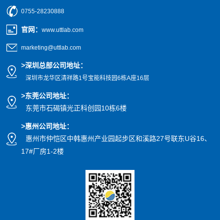
0755-28230888
官网
：
www.uttlab.com
marketing@uttlab.com
>
深圳总部公司地址：
深圳市龙华区清祥路1号宝能科技园
6栋A座16层
>东莞公司地址
：
东莞市石碣镇光正科创园10栋6楼
>惠州公司
地址
：
惠州市仲恺区中韩惠州产业园起步区和溪路27号联东U谷16、
17#厂房1-2楼