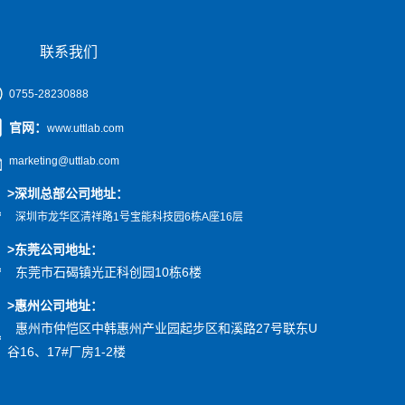
联系我们
0755-28230888
官网
：
www.uttlab.com
marketing@uttlab.com
>
深圳总部公司地址：
深圳市龙华区清祥路1号宝能科技园
6栋A座16层
>东莞公司地址
：
东莞市石碣镇光正科创园10栋6楼
>惠州公司
地址
：
惠州市仲恺区中韩惠州产业园起步区和溪路27号联东U
谷16、17#厂房1-2楼