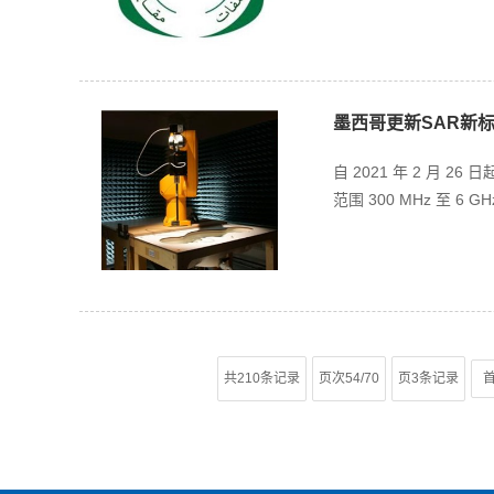
墨西哥更新SAR新标准I
自 2021 年 2 月
范围 300 MHz 至 6 
共210条记录
页次54/70
页3条记录