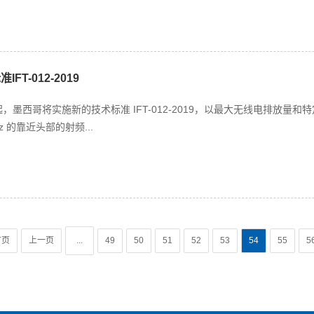
FT-012-2019
 26 日起，墨西哥将实施新的技术标准 IFT-012-2019，以最大无线电排
GHz 的靠近头部的射频...
首页
上一页
...
49
50
51
52
53
54
55
5