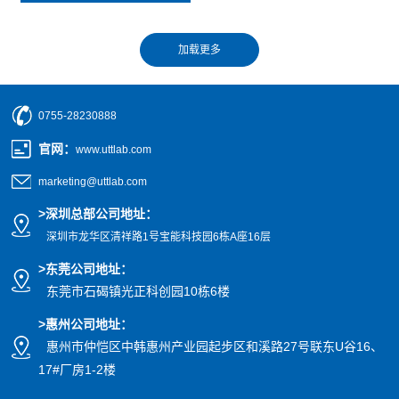
0755-28230888
官网
：
www.uttlab.com
marketing@uttlab.com
>
深圳总部公司地址：
深圳市龙华区清祥路1号宝能科技园
6栋A座16层
>东莞公司地址
：
东莞市石碣镇光正科创园10栋6楼
>惠州公司
地址
：
惠州市仲恺区中韩惠州产业园起步区和溪路27号联东U谷16、
17#厂房1-2楼