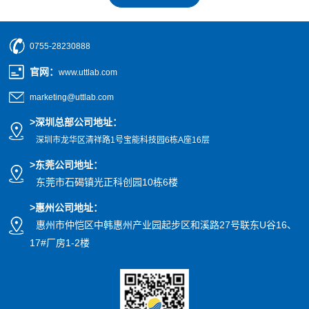
0755-28230888
官网
：
www.uttlab.com
marketing@uttlab.com
>
深圳总部公司地址：
深圳市龙华区清祥路1号宝能科技园
6栋A座16层
>东莞公司地址
：
东莞市石碣镇光正科创园10栋6楼
>惠州公司
地址
：
惠州市仲恺区中韩惠州产业园起步区和溪路27号联东U谷16、
17#厂房1-2楼