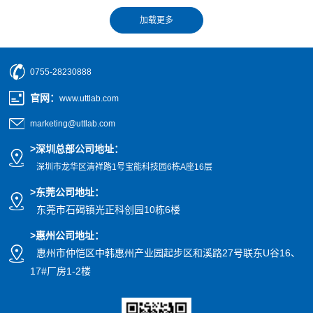
0755-28230888
官网
：
www.uttlab.com
marketing@uttlab.com
>
深圳总部公司地址：
深圳市龙华区清祥路1号宝能科技园
6栋A座16层
>东莞公司地址
：
东莞市石碣镇光正科创园10栋6楼
>惠州公司
地址
：
惠州市仲恺区中韩惠州产业园起步区和溪路27号联东U谷16、
17#厂房1-2楼