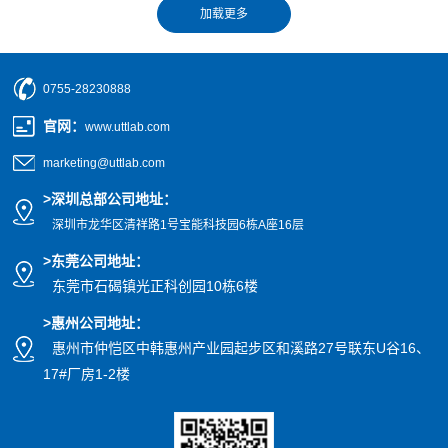
0755-28230888
官网
：
www.uttlab.com
marketing@uttlab.com
>
深圳总部公司地址：
深圳市龙华区清祥路1号宝能科技园
6栋A座16层
>东莞公司地址
：
东莞市石碣镇光正科创园10栋6楼
>惠州公司
地址
：
惠州市仲恺区中韩惠州产业园起步区和溪路27号联东U谷16、
17#厂房1-2楼