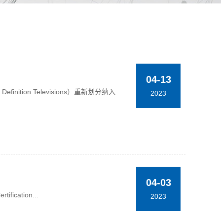
04-13
ition Televisions）重新划分纳入
2023
04-03
ification...
2023