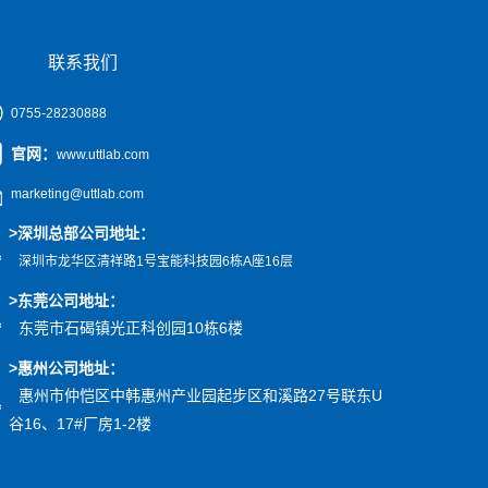
联系我们
0755-28230888
官网
：
www.uttlab.com
marketing@uttlab.com
>
深圳总部公司地址：
深圳市龙华区清祥路1号宝能科技园
6栋A座16层
>东莞公司地址
：
东莞市石碣镇光正科创园10栋6楼
>惠州公司
地址
：
惠州市仲恺区中韩惠州产业园起步区和溪路27号联东U
谷16、17#厂房1-2楼