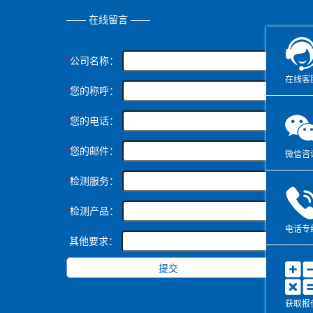
—— 在线留言 ——
*
公司名称：
在线客
*
您的称呼：
*
您的电话：
*
您的邮件：
微信咨
*
检测服务：
*
检测产品：
电话专
其他要求：
获取报