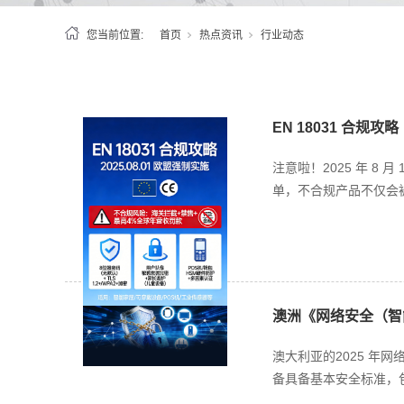
您当前位置:
首页
热点资讯
行业动态
EN 18031 合规攻略
注意啦！2025 年 8 
单，不合规产品不仅会被
澳洲《网络安全（智
澳大利亚的2025 年网
备具备基本安全标准，包