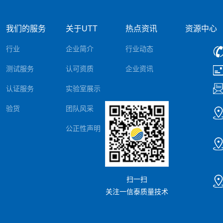
我们的服务
关于UTT
热点资讯
资源中心
行业
企业简介
行业动态
测试服务
认可资质
企业资讯
认证服务
实验室展示
验货
团队风采
公正性声明
扫一扫
关注一信泰质量技术