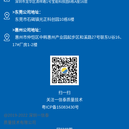
深圳市龙华区清祥路1号宝能科技园
6栋A座16层
>东莞公司地址
：
东莞市石碣镇光正科创园10栋6楼
>惠州公司
地址
：
惠州市仲恺区中韩惠州产业园起步区和溪路27号联东U谷16、
17#厂房1-2楼
扫一扫
关注一信泰质量技术
粤ICP备15083430号
@2019-2022 深圳一信泰
质量技术有限公司