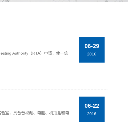
06-29
ting Authority（RTA）申请，使一信
2016
06-22
可实验室，具备音视频、电脑、机顶盒和电
2016