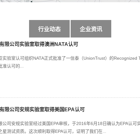
行业动态
企业资讯
有限公司实验室取得澳洲NATA认可
实验室认可组织NATA正式批准了一信泰（UnionTrust）的Recognized Tes
准认可的...
有限公司安规实验室取得美国EPA认可
公司安规实验室经过美国EPA审核，于2016年6月18日确认为EPA认
星测试资质。这次顺利取得EPA认可，证明了我们在...