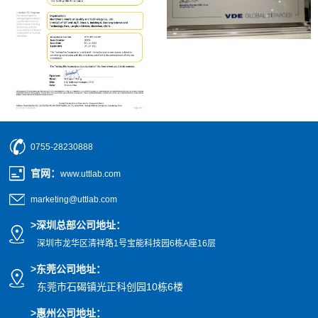
0755-28230888
官网
：
www.uttlab.com
marketing@uttlab.com
>
深圳总部公司地址：
深圳市龙华区清祥路1号宝能科技园
6栋A座16层
>东莞公司地址
：
东莞市石碣镇光正科创园10栋6楼
>惠州公司
地址
：