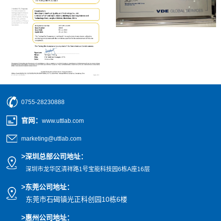
0755-28230888
官网
：
www.uttlab.com
marketing@uttlab.com
>
深圳总部公司地址：
深圳市龙华区清祥路1号宝能科技园
6栋A座16层
>东莞公司地址
：
东莞市石碣镇光正科创园10栋6楼
>惠州公司
地址
：