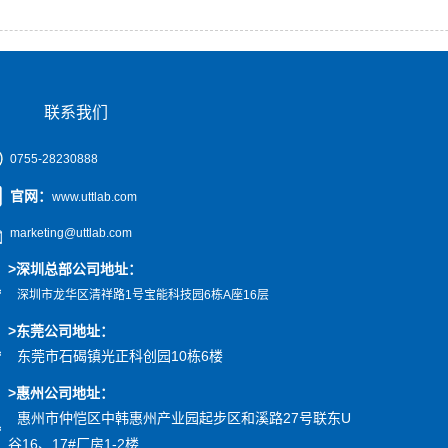
联系我们
0755-28230888
官网
：
www.uttlab.com
marketing@uttlab.com
>
深圳总部公司地址：
深圳市龙华区清祥路1号宝能科技园
6栋A座16层
>东莞公司地址
：
东莞市石碣镇光正科创园10栋6楼
>惠州公司
地址
：
惠州市仲恺区中韩惠州产业园起步区和溪路27号联东U
谷16、17#厂房1-2楼