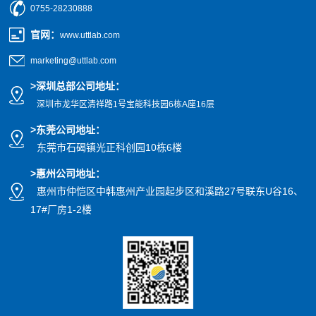
0755-28230888
官网
：
www.uttlab.com
marketing@uttlab.com
>
深圳总部公司地址：
深圳市龙华区清祥路1号宝能科技园
6栋A座16层
>东莞公司地址
：
东莞市石碣镇光正科创园10栋6楼
>惠州公司
地址
：
惠州市仲恺区中韩惠州产业园起步区和溪路27号联东U谷16、
17#厂房1-2楼