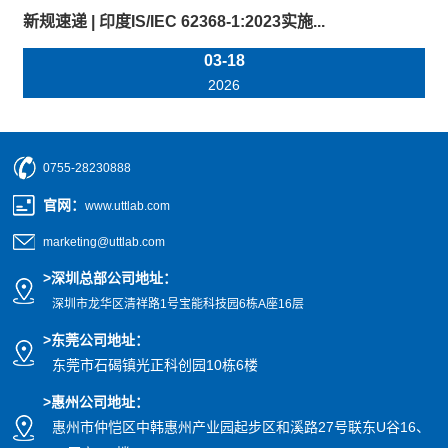
新规速递 | 印度IS/IEC 62368-1:2023实施...
03-18
2026
0755-28230888
官网
：
www.uttlab.com
marketing@uttlab.com
>
深圳总部公司地址：
深圳市龙华区清祥路1号宝能科技园
6栋A座16层
>东莞公司地址
：
东莞市石碣镇光正科创园10栋6楼
>惠州公司
地址
：
惠州市仲恺区中韩惠州产业园起步区和溪路27号联东U谷16、