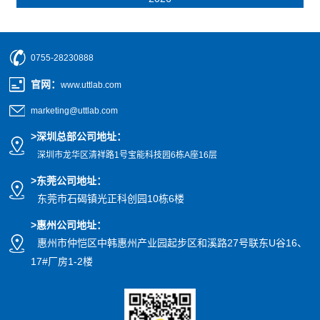
0755-28230888
官网
：
www.uttlab.com
marketing@uttlab.com
>
深圳总部公司地址：
深圳市龙华区清祥路1号宝能科技园
6栋A座16层
>东莞公司地址
：
东莞市石碣镇光正科创园10栋6楼
>惠州公司
地址
：
惠州市仲恺区中韩惠州产业园起步区和溪路27号联东U谷16、
17#厂房1-2楼