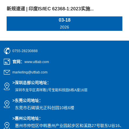
新规速递 | 印度IS/IEC 62368-1:2023实施...
03-18
2026
0755-28230888
官网
：
www.uttlab.com
marketing@uttlab.com
>
深圳总部公司地址：
深圳市龙华区清祥路1号宝能科技园
6栋A座16层
>东莞公司地址
：
东莞市石碣镇光正科创园10栋6楼
>惠州公司
地址
：
惠州市仲恺区中韩惠州产业园起步区和溪路27号联东U谷16、