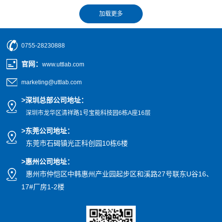
0755-28230888
官网
：
www.uttlab.com
marketing@uttlab.com
>
深圳总部公司地址：
深圳市龙华区清祥路1号宝能科技园
6栋A座16层
>东莞公司地址
：
东莞市石碣镇光正科创园10栋6楼
>惠州公司
地址
：
惠州市仲恺区中韩惠州产业园起步区和溪路27号联东U谷16、
17#厂房1-2楼