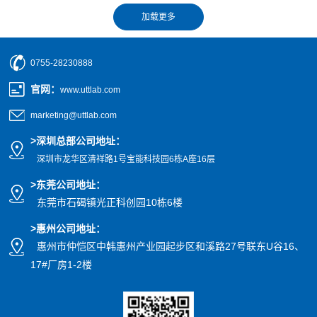
0755-28230888
官网
：
www.uttlab.com
marketing@uttlab.com
>
深圳总部公司地址：
深圳市龙华区清祥路1号宝能科技园
6栋A座16层
>东莞公司地址
：
东莞市石碣镇光正科创园10栋6楼
>惠州公司
地址
：
惠州市仲恺区中韩惠州产业园起步区和溪路27号联东U谷16、
17#厂房1-2楼