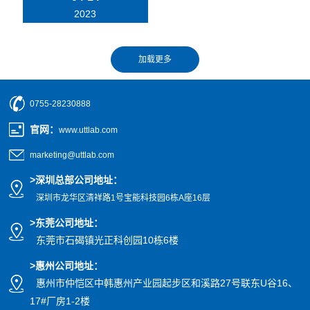
2023
0755-28230888
官网
：
www.uttlab.com
marketing@uttlab.com
>
深圳总部公司地址：
深圳市龙华区清祥路1号宝能科技园
6栋A座16层
>东莞公司地址
：
东莞市石碣镇光正科创园10栋6楼
>惠州公司
地址
：
惠州市仲恺区中韩惠州产业园起步区和溪路27号联东U谷16、
17#厂房1-2楼