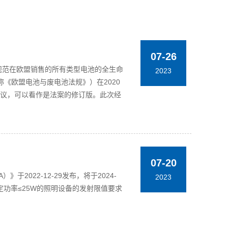
07-26
规范在欧盟销售的所有类型电池的全生命
2023
《欧盟电池与废电池法规》）在2020
协议，可以看作是法案的修订版。此次经
07-20
》于2022-12-29发布，将于2024-
2023
更改了额定功率≤25W的照明设备的发射限值要求