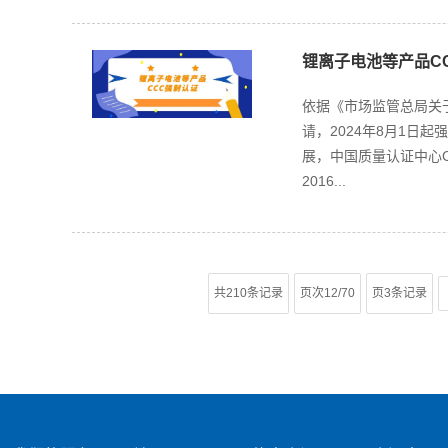
锂离子电池等产品C
依据《市场监管总局关于
请，2024年8月1日
展，中国质量认证中心CQ
2016...
共210条记录
页次12/70
页3条记录