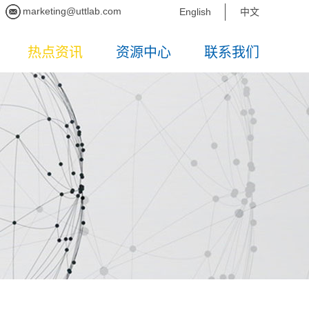
marketing@uttlab.com
English
中文
热点资讯
资源中心
联系我们