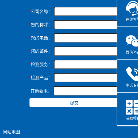
*
公司名称：
在线客
*
您的称呼：
*
您的电话：
*
您的邮件：
微信咨
*
检测服务：
*
检测产品：
电话专
其他要求：
获取报
网站地图