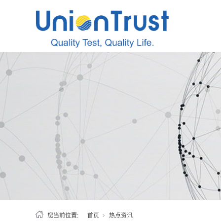
您当前位置:
首页
热点资讯