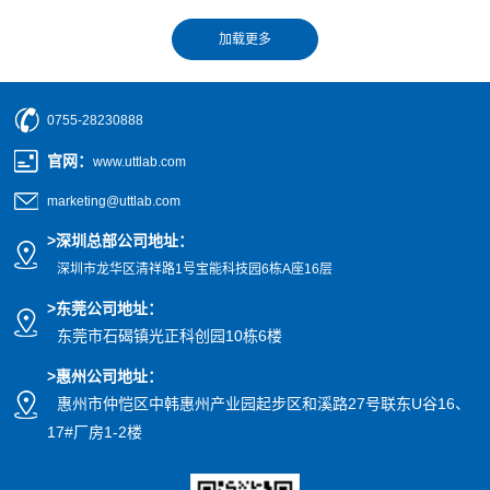
0755-28230888
官网
：
www.uttlab.com
marketing@uttlab.com
>
深圳总部公司地址：
深圳市龙华区清祥路1号宝能科技园
6栋A座16层
>东莞公司地址
：
东莞市石碣镇光正科创园10栋6楼
>惠州公司
地址
：
惠州市仲恺区中韩惠州产业园起步区和溪路27号联东U谷16、
17#厂房1-2楼