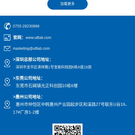
0755-28230888
官网
：
www.uttlab.com
marketing@uttlab.com
>
深圳总部公司地址：
深圳市龙华区清祥路1号宝能科技园
6栋A座16层
>东莞公司地址
：
东莞市石碣镇光正科创园10栋6楼
>惠州公司
地址
：
惠州市仲恺区中韩惠州产业园起步区和溪路27号联东U谷16、
17#厂房1-2楼