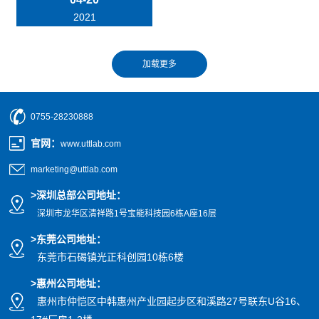
2021
0755-28230888
官网
：
www.uttlab.com
marketing@uttlab.com
>
深圳总部公司地址：
深圳市龙华区清祥路1号宝能科技园
6栋A座16层
>东莞公司地址
：
东莞市石碣镇光正科创园10栋6楼
>惠州公司
地址
：
惠州市仲恺区中韩惠州产业园起步区和溪路27号联东U谷16、