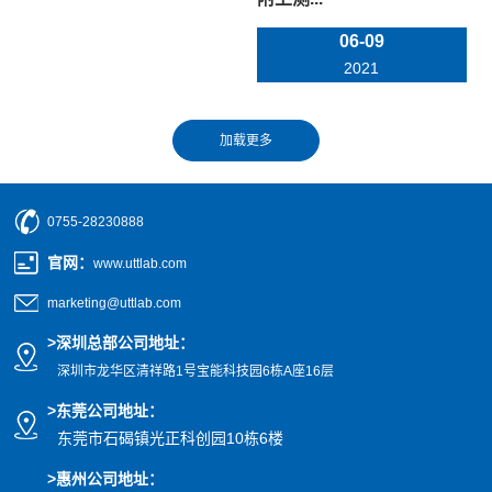
06-09
2021
0755-28230888
官网
：
www.uttlab.com
marketing@uttlab.com
>
深圳总部公司地址：
深圳市龙华区清祥路1号宝能科技园
6栋A座16层
>东莞公司地址
：
东莞市石碣镇光正科创园10栋6楼
>惠州公司
地址
：