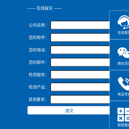
—— 在线留言 ——
*
公司名称：
在线客
*
您的称呼：
*
您的电话：
*
您的邮件：
微信咨
*
检测服务：
*
检测产品：
电话专
其他要求：
获取报