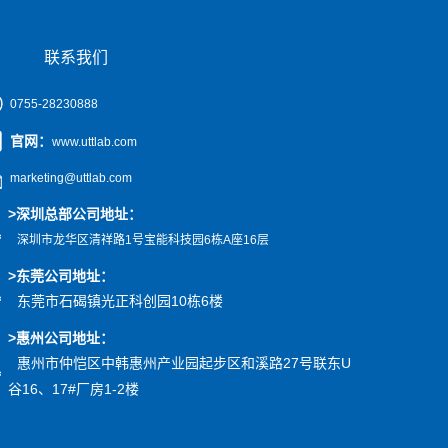
联系我们
0755-28230888
官网
：
www.uttlab.com
marketing@uttlab.com
>
深圳总部公司地址：
深圳市龙华区清祥路1号宝能科技园
6栋A座16层
>东莞公司地址
：
东莞市石碣镇光正科创园10栋6楼
>惠州公司
地址
：
惠州市仲恺区中韩惠州产业园起步区和溪路27号联东U
谷16、17#厂房1-2楼