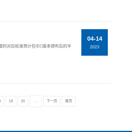
04-14
布，欧盟的对应标准预计在IEC版本颁布后的半
2023
8
19
20
...
下一页
尾页