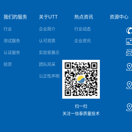
我们的服务
关于UTT
热点资讯
资源中心
行业
企业简介
行业动态
测试服务
认可资质
企业资讯
认证服务
实验室展示
验货
团队风采
公正性声明
扫一扫
关注一信泰质量技术