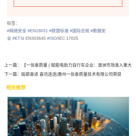
标签：
#网络安全
#EN18031
#欧盟标准
#国际合规
#数据安
全
#ETSI
EN303645
#ISO
/IEC 17025
上一篇：
【一信泰质量 | 赋能电助力自行车企业：澳洲市场准入重大
下一篇：
升级...
砥砺奋进 喜讯连连|惠州一信泰质量技术有限公司荣获
CNAS国...
相关推荐