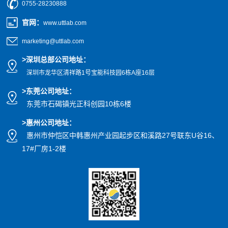
0755-28230888
官网
：
www.uttlab.com
marketing@uttlab.com
>
深圳总部公司地址：
深圳市龙华区清祥路1号宝能科技园
6栋A座16层
>东莞公司地址
：
东莞市石碣镇光正科创园10栋6楼
>惠州公司
地址
：
惠州市仲恺区中韩惠州产业园起步区和溪路27号联东U谷16、
17#厂房1-2楼