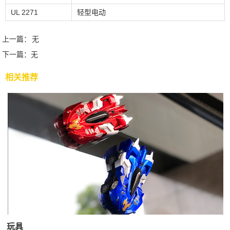
UL 2271
轻型电动
上一篇：
无
下一篇：
无
相关推荐
玩具